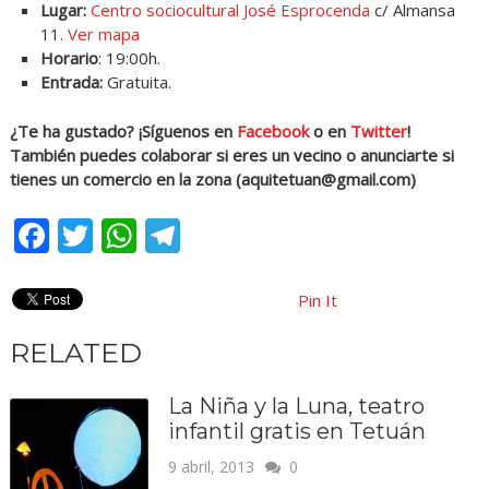
Lugar:
Centro sociocultural José Esprocenda
c/ Almansa
11.
Ver mapa
Horario
: 19:00h.
Entrada:
Gratuita.
¿Te ha gustado? ¡Síguenos en
Facebook
o en
Twitter
!
También puedes colaborar si eres un vecino o anunciarte si
tienes un comercio en la zona (
aquitetuan@gmail.com
)
Facebook
Twitter
WhatsApp
Telegram
Pin It
RELATED
La Niña y la Luna, teatro
infantil gratis en Tetuán
9 abril, 2013
0