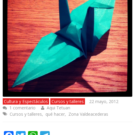
Cultura y Espectáculos
Cursos y talleres
22 mayo, 2012
1 comentario
Aqui Tetuan
Cursos y talleres
,
qué hacer
,
Zona Valdeacederas