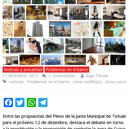
Noticias y actualidad
Problemas en el barrio
11 diciembre, 2012
3 comentarios
Aqui Tetuan
noticias
,
Problemas en el barrio
,
zona castillejos
,
zona cuzco
Facebook
Twitter
WhatsApp
Telegram
Entre las propuestas del Pleno de la Junta Municipal de Tetuán
para el próximo 12 de diciembre, destaca el debate en torno
a la prostitución y la proposición de controlar la zona de Cuzco