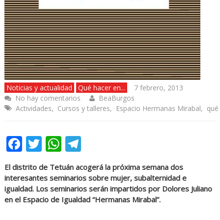
Noticias y actualidad
Qué hacer en...
7 febrero, 2013
No hay comentarios
BeaBurgos
Actividades
,
Cursos y talleres
,
Espacio Hermanas Mirabal
,
qué
Facebook
Twitter
WhatsApp
Telegram
El distrito de Tetuán acogerá la próxima semana dos
interesantes seminarios sobre mujer, subalternidad e
igualdad. Los seminarios serán impartidos por Dolores Juliano
en el Espacio de Igualdad “Hermanas Mirabal”.