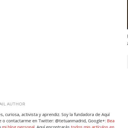
AIL AUTHOR
, curiosa, activista y aprendiz. Soy la fundadora de Aquí
 o contactarme en Twitter: @tetuanmadrid, Google+:
Bea
n
mi blog personal
. Aquí encontrarás
todos mis artículos en