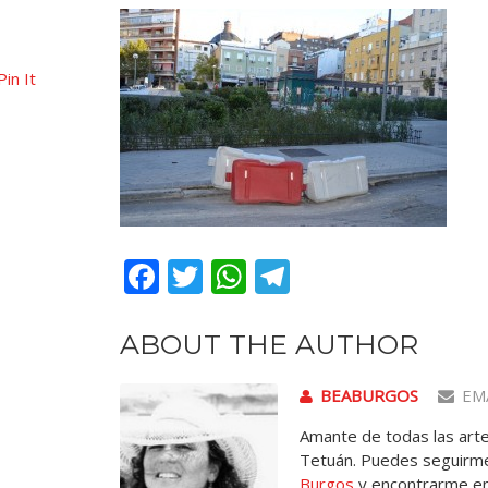
Pin It
Facebook
Twitter
WhatsApp
Telegram
ABOUT THE AUTHOR
BEABURGOS
EM
Amante de todas las artes
Tetuán. Puedes seguirme
Burgos
y encontrarme e