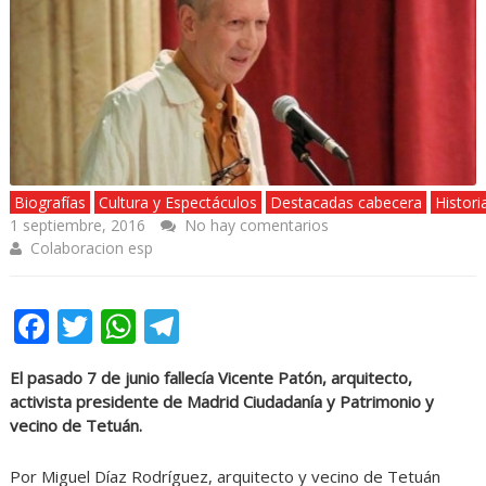
Biografías
Cultura y Espectáculos
Destacadas cabecera
Histori
1 septiembre, 2016
No hay comentarios
Colaboracion esp
Facebook
Twitter
WhatsApp
Telegram
El pasado 7 de junio fallecía Vicente Patón, arquitecto,
activista presidente de Madrid Ciudadanía y Patrimonio y
vecino de Tetuán.
Por Miguel Díaz Rodríguez, arquitecto y vecino de Tetuán