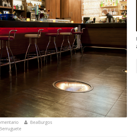
omentario
BeaBurgos
Berruguete