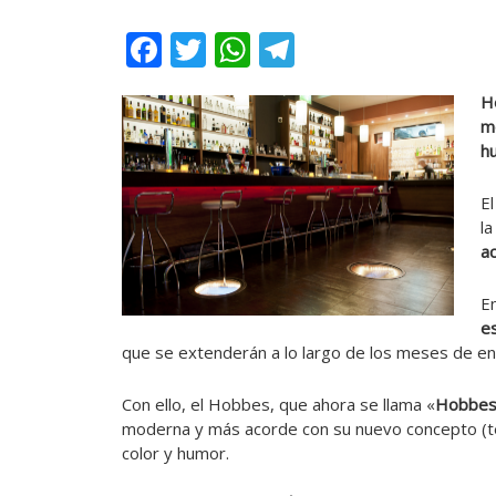
Facebook
Twitter
WhatsApp
Telegram
H
mo
hu
E
la
ac
E
e
que se extenderán a lo largo de los meses de en
Con ello, el Hobbes, que ahora se llama «
Hobbes 
moderna y más acorde con su nuevo concepto (terr
color y humor.