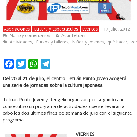
Asociaciones
Cultura y Espectáculos
Eventos
17 julio, 2012
No hay comentarios
Aqui Tetuan
Actividades
,
Cursos y talleres
,
Niños y jóvenes
,
qué hacer
,
zo
Facebook
Twitter
WhatsApp
Telegram
Del 20 al 21 de julio, el centro Tetuán Punto Joven acogerá
una serie de jornadas sobre la cultura japonesa
.
Tetuán Punto Joven y Rengeki organizan por segundo año
consecutivo un programa de actividades que se llevarán a
cabo los dos últimos fines de semana de Julio con el siguiente
programa:
VIERNES