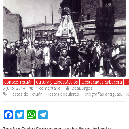
Conoce Tetuán
Cultura y Espectáculos
Destacadas cabecera
F
5 julio, 2014
1 comentario
BeaBurgos
Fiestas de Tetuán
,
Fiestas populares
,
Fotografías antiguas
,
Hi
Facebook
Twitter
WhatsApp
Telegram
Tetuán y Cuatro Caminos eran barrios llenos de fiestas