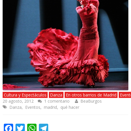
Cultura y Espectáculos
Danza
En otros barrios de Madrid
Event
20 agosto, 2012
1 comentario
BeaBurgos
Danza
,
Eventos
,
madrid
,
qué hacer
Facebook
Twitter
WhatsApp
Telegram