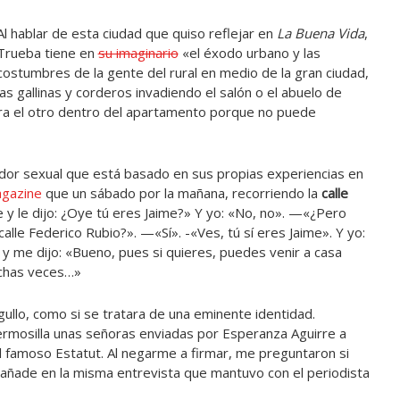
Al hablar de esta ciudad que quiso reflejar en
La Buena Vida
,
Trueba tiene en
su imaginario
«el éxodo urbano y las
costumbres de la gente del rural en medio de la gran ciudad,
las gallinas y corderos invadiendo el salón o el abuelo de
ara el otro dentro del apartamento porque no puede
ador sexual que está basado en sus propias experiencias en
agazine
que un sábado por la mañana, recorriendo la
calle
 y le dijo: ¿Oye tú eres Jaime?» Y yo: «No, no». —«¿Pero
le Federico Rubio?». —«Sí». -«Ves, tú sí eres Jaime». Y yo:
y me dijo: «Bueno, pues si quieres, puedes venir a casa
uchas veces…»
ullo, como si se tratara de una eminente identidad.
rmosilla unas señoras enviadas por Esperanza Aguirre a
l famoso Estatut. Al negarme a firmar, me preguntaron si
 añade en la misma entrevista que mantuvo con el periodista