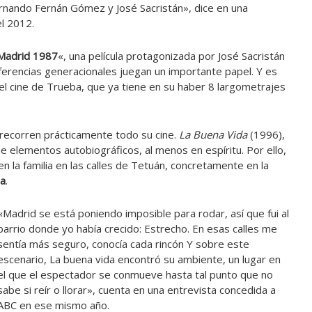
rnando Fernán Gómez y José Sacristán», dice en una
el 2012.
Madrid 1987
«, una película protagonizada por José Sacristán
iferencias generacionales juegan un importante papel. Y es
l cine de Trueba, que ya tiene en su haber 8 largometrajes
recorren prácticamente todo su cine.
La Buena Vida
(1996),
e elementos autobiográficos, al menos en espíritu. Por ello,
n la familia en las calles de Tetuán, concretamente en la
ia
.
«Madrid se está poniendo imposible para rodar, así que fui al
barrio donde yo había crecido: Estrecho. En esas calles me
sentía más seguro, conocía cada rincón Y sobre este
escenario, La buena vida encontró su ambiente, un lugar en
el que el espectador se conmueve hasta tal punto que no
sabe si reír o llorar», cuenta en una entrevista concedida a
ABC en ese mismo año.