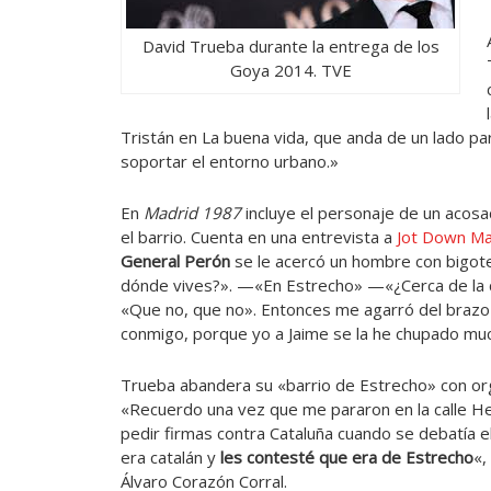
David Trueba durante la entrega de los
Goya 2014. TVE
Tristán en La buena vida, que anda de un lado p
soportar el entorno urbano.»
En
Madrid 1987
incluye el personaje de un acos
el barrio. Cuenta en una entrevista a
Jot Down M
General Perón
se le acercó un hombre con bigote
dónde vives?». —«En Estrecho» —«¿Cerca de la cal
«Que no, que no». Entonces me agarró del brazo 
conmigo, porque yo a Jaime se la he chupado m
Trueba abandera su «barrio de Estrecho» con org
«Recuerdo una vez que me pararon en la calle He
pedir firmas contra Cataluña cuando se debatía e
era catalán y
les contesté que era de Estrecho
«,
Álvaro Corazón Corral.