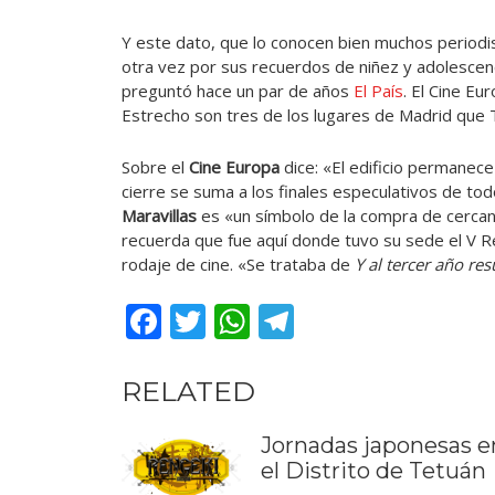
Y este dato, que lo conocen bien muchos periodis
otra vez por sus recuerdos de niñez y adolescen
preguntó hace un par de años
El País
. El Cine Eu
Estrecho son tres de los lugares de Madrid que 
Sobre el
Cine Europa
dice: «El edificio permanec
cierre se suma a los finales especulativos de todo
Maravillas
es «un símbolo de la compra de cercanía
recuerda que fue aquí donde tuvo su sede el V R
rodaje de cine. «Se trataba de
Y al tercer año re
Facebook
Twitter
WhatsApp
Telegram
RELATED
Jornadas japonesas e
el Distrito de Tetuán