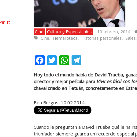
Pin It
Cine
Cultura y Espectáculos
10 febrero, 2014
Cine
,
Hemeroteca
,
Historias personales
,
Sales
Facebook
Twitter
WhatsApp
Telegram
Hoy todo el mundo habla de David Trueba, ganado
director y mejor película para
Vivir es fácil con l
chaval criado en Tetuán, concretamente en Estre
Bea Burgos, 10.02.2014
Cuando le preguntan a David Trueba qué le ha ins
triunfador siempre guarda un recuerdo especial po