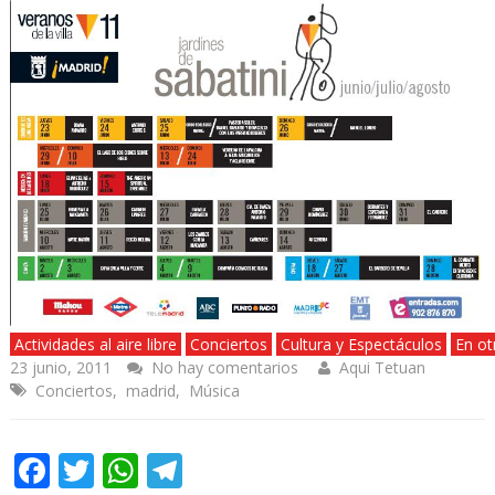
Actividades al aire libre
Conciertos
Cultura y Espectáculos
En ot
23 junio, 2011
No hay comentarios
Aqui Tetuan
Conciertos
,
madrid
,
Música
Facebook
Twitter
WhatsApp
Telegram