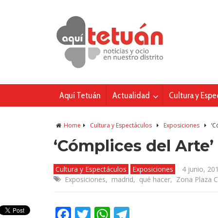
Aquí Tetuán
Actualidad
Cultura y Espe
Home
Cultura y Espectáculos
Exposiciones
‘C
‘Cómplices del Arte’
Cultura y Espectáculos
Exposiciones
4 junio, 20
Exposiciones
,
madrid
,
qué hacer
,
Zona Plaza Ca
Facebook
Twitter
WhatsApp
Telegram