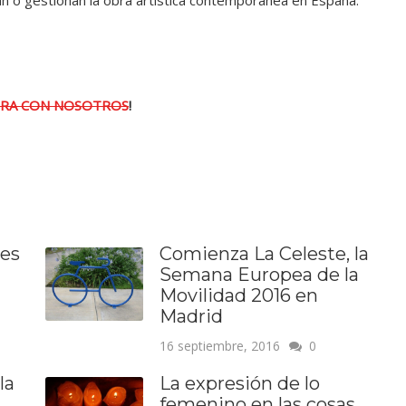
an o gestionan la obra artística contemporánea en España.
RA CON NOSOTROS
!
 es
Comienza La Celeste, la
Semana Europea de la
Movilidad 2016 en
Madrid
16 septiembre, 2016
0
la
La expresión de lo
femenino en las cosas