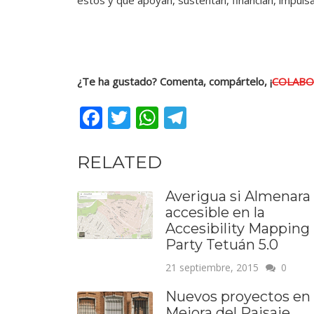
éstos y que apoyan, sustentan, financian, impuls
¿Te ha gustado? Comenta, compártelo, ¡
COLABO
Facebook
Twitter
WhatsApp
Telegram
RELATED
Averigua si Almenara
accesible en la
Accesibility Mapping
Party Tetuán 5.0
21 septiembre, 2015
0
Nuevos proyectos en 
Mejora del Paisaje