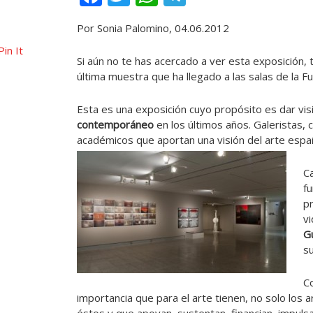
Por Sonia Palomino, 04.06.2012
Pin It
Si aún no te has acercado a ver esta exposición, t
última muestra que ha llegado a las salas de la F
Esta es una exposición cuyo propósito es dar vis
contemporáneo
en los últimos años. Galeristas, 
académicos que aportan una visión del arte españ
Ca
f
p
vi
G
su
Co
importancia que para el arte tienen, no solo los a