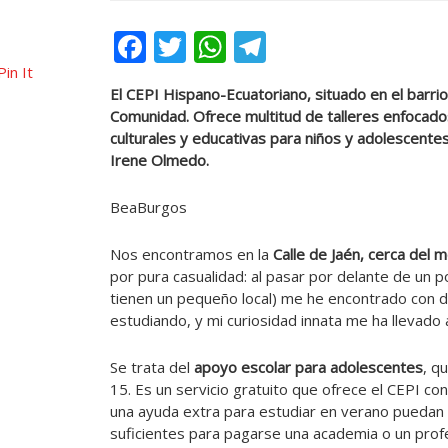
Facebook
Twitter
WhatsApp
Telegram
Pin It
El CEPI Hispano-Ecuatoriano, situado en el barri
Comunidad. Ofrece multitud de talleres enfocados 
culturales y educativas para niños y adolescente
Irene Olmedo.
BeaBurgos
Nos encontramos en la
Calle de Jaén, cerca del 
por pura casualidad: al pasar por delante de un p
tienen un pequeño local) me he encontrado con 
estudiando, y mi curiosidad innata me ha llevado 
Se trata del
apoyo escolar para adolescentes
, q
15. Es un servicio gratuito que ofrece el CEPI c
una ayuda extra para estudiar en verano puedan
suficientes para pagarse una academia o un prof