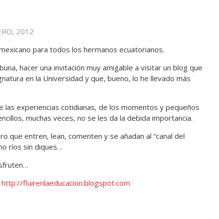
ERO, 2012
 mexicano para todos los hermanos ecuatorianos.
buna, hacer una invitación muy amigable a visitar un blog que
gnatura en la Universidad y que, bueno, lo he llevado más
e las experiencias cotidianas, de los momentos y pequeños
encillos, muchas veces, no se les da la debida importancia.
o que entren, lean, comenten y se añadan al “canal del
omo ríos sin diques…
sfruten…
:
http://fluirenlaeducacion.blogspot.com