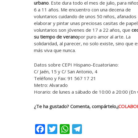
urbano
. Este dura todo el mes de julio, para niño
6 a 11 años. Me encuentro con una decena de
voluntarios cuidando de unos 50 niños, afanados
elaborar y pintar unas preciosas casitas de papel
voluntarios son jóvenes de 17 a 22 años, que
ce
su tiempo de verano
por puro amor al arte. La
solidaridad, al parecer, no solo existe, sino que 
más viva que nunca.
Datos sobre CEPI Hispano-Ecuatoriano:
C/ Jaén, 15 y C/ San Antonio, 4
Teléfono y Fax: 91 567 17 21
Metro: Alvarado
Horario: de lunes a sábado de 10:00 a 20:00 (En 
¿Te ha gustado? Comenta, compártelo,¡
COLABO
Facebook
Twitter
WhatsApp
Telegram