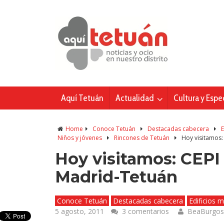
Aquí Tetuán
Actualidad
Cultura y Espe
Home
Conoce Tetuán
Destacadas cabecera
E
Niños y jóvenes
Rincones de Tetuán
Hoy visitamos:
Hoy visitamos: CEPI
Madrid-Tetuán
Conoce Tetuán
Destacadas cabecera
Edificios m
5 agosto, 2011
3 comentarios
BeaBurgos