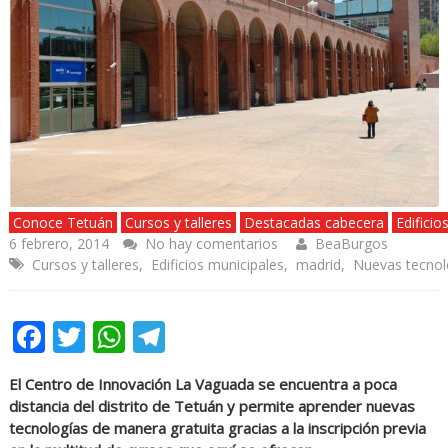
Conoce Tetuán
Cursos y talleres
Destacadas cabecera
Edificio
6 febrero, 2014
No hay comentarios
BeaBurgos
Cursos y talleres
,
Edificios municipales
,
madrid
,
Nuevas tecnol
Facebook
Twitter
WhatsApp
Telegram
El Centro de Innovación La Vaguada se encuentra a poca
distancia del distrito de Tetuán y permite aprender nuevas
tecnologías de manera gratuita gracias a la inscripción previa