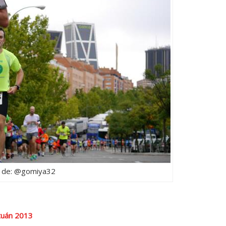
 de: @gomiya32
etuán 2013