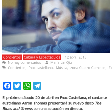
Conciertos
Cultura y Espectáculos
12 abril, 2013
No hay comentarios
María Lin Qiu
Conciertos
,
fnac castellana
,
Música
,
zona Cuatro Caminos
,
Z
Facebook
Twitter
WhatsApp
Telegram
El próximo sábado 20 de abril en Fnac Castellana, el cantante
australiano Aaron Thomas presentará su nuevo disco
The
Blues and Greens
con una actuación en directo.