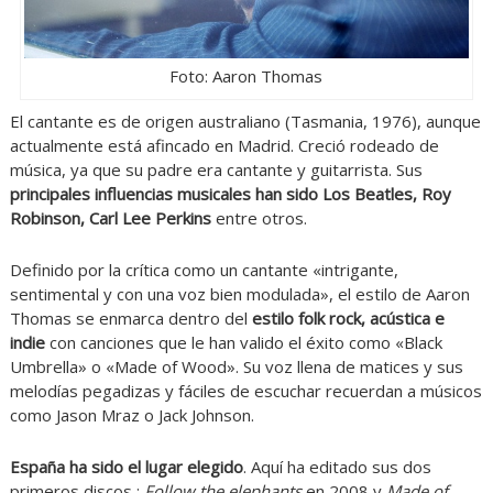
Foto: Aaron Thomas
El cantante es de origen australiano (Tasmania, 1976), aunque
actualmente está afincado en Madrid. Creció rodeado de
música, ya que su padre era cantante y guitarrista. Sus
principales influencias musicales han sido Los Beatles, Roy
Robinson, Carl Lee Perkins
entre otros.
Definido por la crítica como un cantante «intrigante,
sentimental y con una voz bien modulada», el estilo de Aaron
Thomas se enmarca dentro del
estilo folk rock, acústica e
indie
con canciones que le han valido el éxito como «Black
Umbrella» o «Made of Wood». Su voz llena de matices y sus
melodías pegadizas y fáciles de escuchar recuerdan a músicos
como Jason Mraz o Jack Johnson.
España ha sido el lugar elegido
. Aquí ha editado sus dos
primeros discos :
Follow the elephants
en 2008 y
Made of