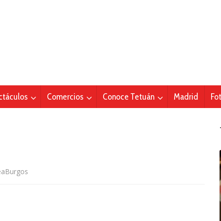
ctáculos
Comercios
Conoce Tetuán
Madrid
Fo
eaBurgos