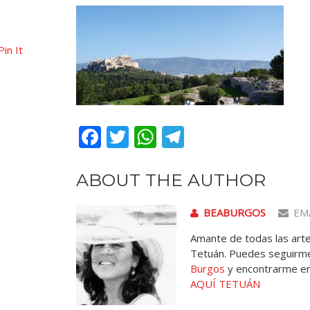
Pin It
Facebook
Twitter
WhatsApp
Telegram
ABOUT THE AUTHOR
BEABURGOS
EM
Amante de todas las artes
Tetuán. Puedes seguirme
Burgos
y encontrarme e
AQUÍ TETUÁN